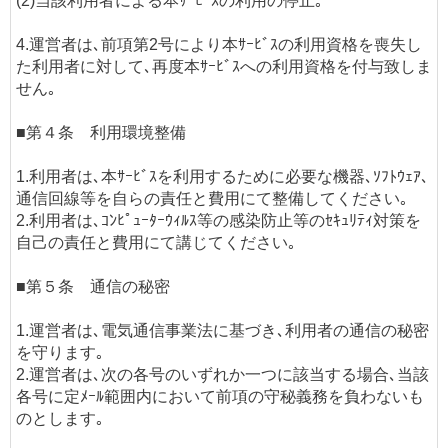
(2)当該利用者による本ｻｰﾋﾞｽの利用の停止｡
4.運営者は､前項第2号により本ｻｰﾋﾞｽの利用資格を喪失し
た利用者に対して､再度本ｻｰﾋﾞｽへの利用資格を付与致しま
せん｡
■第４条 利用環境整備
1.利用者は､本ｻｰﾋﾞｽを利用するために必要な機器､ｿﾌﾄｳｪｱ､
通信回線等を自らの責任と費用にて整備してください｡
2.利用者は､ｺﾝﾋﾟｭｰﾀｰｳｨﾙｽ等の感染防止等のｾｷｭﾘﾃｨ対策を
自己の責任と費用にて講じてください｡
■第５条 通信の秘密
1.運営者は､電気通信事業法に基づき､利用者の通信の秘密
を守ります｡
2.運営者は､次の各号のいずれか一つに該当する場合､当該
各号に定ﾒｰﾙ範囲内において前項の守秘義務を負わないも
のとします｡