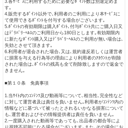
3.各ｻｰﾋﾞｽに利用するために必要なﾎﾟｲﾝﾄ数は別途定めま
す｡
4.販売するﾎﾟｲﾝﾄ以外で､利用者のご利用により本ｻｰﾋﾞｽに
て使用できるﾎﾟｲﾝﾄを付与する場合がございます｡
5.ﾎﾟｲﾝﾄの有効期限は購入ﾎﾟｲﾝﾄ､付与ﾎﾟｲﾝﾄ共にご購入日又
はﾃﾞﾘﾊﾞﾘｰﾍﾙｽのご利用日から180日とします｡有効期限内
に新たなﾎﾟｲﾝﾄ購入又はﾃﾞﾘﾊﾞﾘｰﾍﾙｽのご利用が無い場合は､
失効とさせて頂きます｡
6.利用者が退会された場合､又は､規約違反若しくは運営者
に損害を与える行為等の理由により利用者のｱｶｳﾝﾄが削除
された場合は､ﾎﾟｲﾝﾄの残高も全て削除致しますので返金で
きません｡
■第１０条 免責事項
1.当ｻｲﾄ内のｺﾝﾃﾝﾂ及び動画等について､相当性､完全性など
に対して運営者及は責任を負いません｡利用者がｺﾝﾃﾝﾂ内の
情報などに基づいて被ったとされるいかなる損害について
も､運営者およびその情報提供者は責任を負いません｡
2.一度購入された動画等であっても､出品者の都合等によ
り視聴不可能になる場合がございます｡また､その場合にお