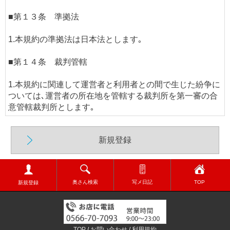
■第１３条 準拠法
1.本規約の準拠法は日本法とします｡
■第１４条 裁判管轄
1.本規約に関連して運営者と利用者との間で生じた紛争に
ついては､運営者の所在地を管轄する裁判所を第一審の合
意管轄裁判所とします｡
新規登録
奥さん検索
写メ日記
TOP
新規登録
TOP
/
お問い合わせ
/
利用規約