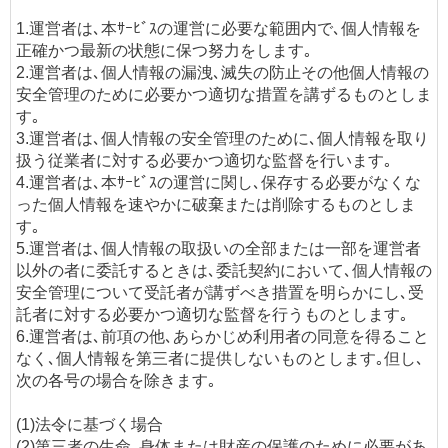
1.運営者は､本ｻｰﾋﾞｽの運営に必要な範囲内で､個人情報を
正確かつ最新の状態に保つ努力をします｡
2.運営者は､個人情報の漏洩､滅失の防止その他個人情報の
安全管理のために必要かつ適切な措置を講ずるものとしま
す｡
3.運営者は､個人情報の安全管理のために､個人情報を取り
扱う従業者に対する必要かつ適切な監督を行います｡
4.運営者は､本ｻｰﾋﾞｽの運営に関し､保存する必要がなくな
った個人情報を速やかに破棄または削除するものとしま
す｡
5.運営者は､個人情報の取扱いの全部または一部を運営者
以外の者に委託するときは､委託契約において､個人情報の
安全管理について受託者が講ずべき措置を明らかにし､受
託者に対する必要かつ適切な監督を行うものとします｡
6.運営者は､前項の他､あらかじめ利用者の同意を得ること
なく､個人情報を第三者に提供しないものとします｡但し､
次の各号の場合を除きます｡
(1)法令に基づく場合
(2)第三者の生命､身体または財産の保護のために必要があ