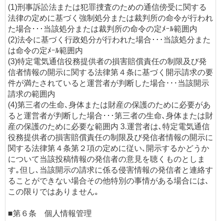
(1)刑事訴訟法または犯罪捜査のための通信傍受に関する
法律の定めに基づく強制処分または裁判所の命令が行われ
た場合･･･当該処分または裁判所の命令の定ﾒｰﾙ範囲内
(2)法令に基づく行政処分が行われた場合･･･当該処分また
は命令の定ﾒｰﾙ範囲内
(3)特定電気通信役務提供者の損害賠償責任の制限及び発
信者情報の開示に関する法律第４条に基づく開示請求の要
件が満たされていると運営者が判断した場合･･･当該開示
請求の範囲内
(4)第三者の生命､身体または財産の保護のために必要があ
ると運営者が判断した場合･･･第三者の生命､身体または財
産の保護のために必要な範囲内 3.運営者は､特定電気通信
役務提供者の損害賠償責任の制限及び発信者情報の開示に
関する法律第４条第２項の定めに従い､開示するかどうか
について当該投稿情報の発信者の意見を聴くものとしま
す｡但し､当該開示の請求に係る侵害情報の発信者と連絡す
ることができない場合その他特別の事情がある場合には､
この限りではありません｡
■第６条 個人情報管理