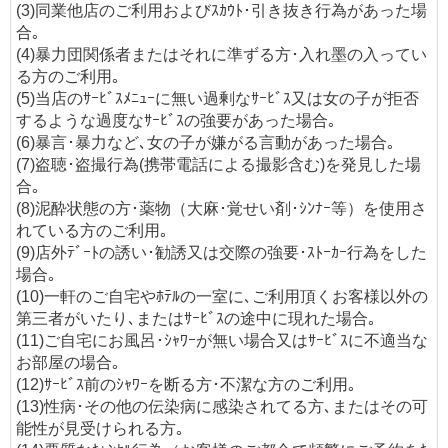
(3)同業他店のご利用およびｽｶｳﾄ･引き抜き行為があった場
合｡
(4)暴力団関係者またはそれに準ずる方･入れ墨の入ってい
る方のご利用｡
(5)当店のｻｰﾋﾞｽﾒﾆｭｰに無い過剰なｻｰﾋﾞｽ又は女の子が拒否
するような過度なｻｰﾋﾞｽの強要があった場合｡
(6)暴言･暴力など､女の子が嫌がる言動があった場合｡
(7)盗聴･盗撮行為(携帯電話による撮影含む)を発見した場
合｡
(8)泥酔状態の方･薬物（大麻･覚せい剤･ｼﾝﾅｰ等）を使用さ
れている方のご利用｡
(9)店外ﾃﾞｰﾄの誘い･勧誘又は交際の強要･ｽﾄｰｶｰ行為をした
場合｡
(10)一軒のご自宅やﾎﾃﾙの一室に､ご利用頂くお客様以外の
第三者がいたり､またはｻｰﾋﾞｽの途中に現れた場合｡
(11)ご自宅にお風呂･ｼｬﾜｰが無い場合又はｻｰﾋﾞｽに不適当な
お部屋の場合｡
(12)ｻｰﾋﾞｽ前のｼｬﾜｰを断る方･不潔な方のご利用｡
(13)性病･その他の伝染病に感染されてる方､またはその可
能性が見受けられる方｡