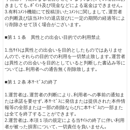
きましても､ﾎﾟｲﾝﾄ及び現金などによる返金はできません｡
3.有料ｺﾒﾝﾄ機能にて投稿頂いたｺﾒﾝﾄに関しまして､運営者
の判断及び該当ｽﾀｯﾌの退店並びに一定の期間の経過等によ
り削除させて頂く場合がございます｡
■第１１条 異性との出会い目的での利用禁止
1.当ｻｲﾄは異性との出会いを目的としたものではありませ
んので､それらの目的での利用を一切禁止致します｡運営者
は異性との出会いを目的としていると判断した書込み等に
ついては､利用者への通告無く削除致します｡
■第１２条 本ｻｰﾋﾞｽの終了
1.運営者は､運営者の判断により､利用者への事前の通知ま
たは承諾を要せず､本ｻｰﾋﾞｽに発信または提供された本件情
報等の全部または一部の削除ならびに本ｻｰﾋﾞｽの一部また
は全てを終了することができます｡
2.運営者は､本項１項の規定による当ｻｲﾄの終了に伴い利用
者が被った損害について､一切責任を負いません｡