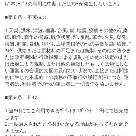
(7)本ｻｰﾋﾞｽの利用に中断またはｴﾗｰが発生しないこと｡
■第８条 不可抗力
1.天災､洪水､津波､稲妻､台風､嵐､地震､疫病その他の伝染
病､戦争､戦争の脅威､戦争状態､ﾃﾛ､反乱､革命､火災､爆発､
海難､封鎖､暴動､ｽﾄﾗｲｷ､工場閉鎖その他の労働争議､騒擾､ｴ
ﾈﾙｷﾞｰ供給または原材料の不足または統制､その他の法令ま
たは政府機関の行政指導による規制､その他の法定のまた
は政府による規制､または他の類似したもしくは類似しな
い運営者の合理的支配の及ばない状況で､直接または間接
的に生じた本規約上の義務の不履行や履行遅滞につき､運
営者は､利用者その他の第三者に一切責任を負いません｡
■第９条 ﾎﾟｲﾝﾄ
1.当ｻｲﾄにてご利用できるﾎﾟｲﾝﾄを1ﾎﾟｲﾝﾄ＝1円にて販売致
します｡
2.一度購入されたﾎﾟｲﾝﾄはいかなる理由があっても返金で
きません｡