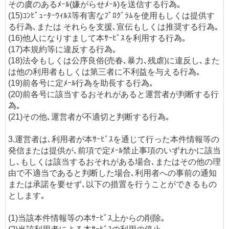
その虞のあるﾒｰﾙ(嫌がらせﾒｰﾙ)を送信する行為｡
(15)ｺﾝﾋﾟｭｰﾀｰｳｨﾙｽ等有害なﾌﾟﾛｸﾞﾗﾑを使用もしくは提供す
る行為､または それらを支援､宣伝もしくは推奨する行為｡
(16)他人になりすまして本ｻｰﾋﾞｽを利用する行為｡
(17)本規約等に違反する行為｡
(18)法令もしくは公序良俗(売春､暴力､残虐)に違反し､また
は他の利用者もしくは第三者に不利益を与える行為｡
(19)前各号に定ﾒｰﾙ行為を助長する行為｡
(20)前各号に該当するおそれがあると運営者が判断する行
為｡
(21)その他､運営者が不適切と判断する行為｡
3.運営者は､利用者が本ｻｰﾋﾞｽを通じて行った本件情報等の
発信または提供が､前項で定ﾒｰﾙ禁止事項のいずれかに該当
し､もしくは該当するおそれがある場合､またはその他の理
由で不適当であると判断した場合､利用者への事前の通知
または承諾を要せず､以下の措置を行うことができるもの
とします｡
(1)当該本件情報等の本ｻｰﾋﾞｽ上からの削除｡