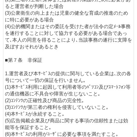
ると運営者が判断した場合
(3)公衆衛生の向上または児童の健全な育成の推進のため
に特に必要がある場合
(4)公的機関またはその委託を受けた者が法令の定ﾒｰﾙ事務
を遂行することに対して協力する必要がある場合であっ
て､本人の同意を得ることにより､当該事務の遂行に支障を
及ぼすおそれがあるとき
■第７条 非保証
1.運営者及び本ｻｰﾋﾞｽの提供に関与している企業は､次の各
号について一切の保証を行いません｡
(1)本ｻｰﾋﾞｽ利用に起因して利用者等のﾊﾟｿｺﾝ及びｽﾏｰﾄﾌｫﾝ等
の通信機器に不具合や障害が生じないこと｡
(2)ｺﾝﾃﾝﾂの正確性及び商品の完全性｡
(3)ｺﾝﾃﾝﾂが第三者の権利を侵害していないこと｡
(4)本ｻｰﾋﾞｽが永続すること｡
(5)広告掲載企業及び商品に関する事項の信頼性または効
能等を保証すること｡
(6)本ｻｰﾋﾞｽの利用がﾕｰｻﾞに必要な事項を満たすこと｡