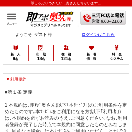
即しゃぶりつきたい…奥さんたちがいます…
ようこそ
ゲスト
様
ログインはこちら
新 人
出 勤
在 籍
新 着
料 金
6
18
121
情 報
システム
名
名
名
▼利用規約
■第１条 定義
1.本規約は､即ｱﾎﾟ奥さん(以下｢本ｻｰﾋﾞｽ｣)のご利用条件を定
めたものです｡本ｻｰﾋﾞｽをご利用になる方(以下｢利用者｣)
は､本規約を必ずお読みのうえ､ご同意ください｡なお､利用
者登録が完了した時点で本規約に同意したものとみなしま
す｡同意なき場合には本ｻｰﾋﾞｽをご利用いただくことができ