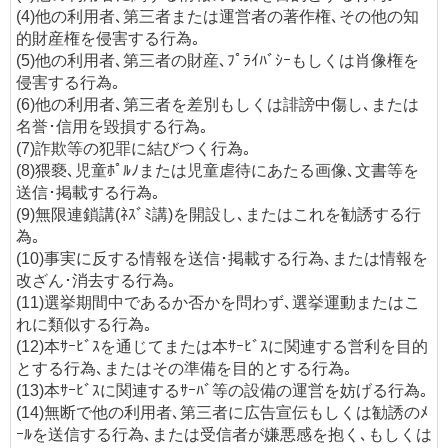
(4)他の利用者､第三者または運営者の著作権､その他の知
的財産権を侵害する行為｡
(5)他の利用者､第三者の財産､ﾌﾟﾗｲﾊﾞｼｰもしくは肖像権を
侵害する行為｡
(6)他の利用者､第三者を差別もしくは誹謗中傷し､または
名誉･信用を毀損する行為｡
(7)詐欺等の犯罪に結びつく行為｡
(8)猥褻､児童ﾎﾟﾙﾉまたは児童虐待にあたる画像､文書等を
送信･掲載する行為｡
(9)無限連鎖講(ﾈｽﾞﾐ講)を開設し､またはこれを勧誘する行
為｡
(10)事実に反する情報を送信･掲載する行為､または情報を
改ざん･消去する行為｡
(11)選挙期間中であるか否かを問わず､選挙運動またはこ
れに類似する行為｡
(12)本ｻｰﾋﾞｽを通じてまたは本ｻｰﾋﾞｽに関連する営利を目的
とする行為､またはその準備を目的とする行為｡
(13)本ｻｰﾋﾞｽに関連するｻｰﾊﾞ等の設備の運営を妨げる行為｡
(14)無断で他の利用者､第三者に広告宣伝もしくは勧誘のﾒ
ｰﾙを送信する行為､または受信者が嫌悪感を抱く､もしくは