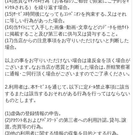
(14)悪質なｷｬﾝｾﾙ行為（お客様のご都合で頻繁にご予約をｷ
ｬﾝｾﾙされる）を繰り返す場合｡
(15)ｻｰﾋﾞｽ時間後になってもｺﾝﾊﾟﾆｵﾝを拘束する､又はそれ
に等しい行為があった場合｡
(16)当ｻｲﾄにて入手した画像･動画･文章などのﾃﾞｰﾀを他ｻｲﾄ
に掲載すること及び第三者に供与又は貸与すること｡
(17)当店からの注意事項をお守りいただけないと判断した
場合｡
以上の事をお守りいただけない場合は違反金を頂く場合が
ございます｡なお当店が悪質と判断した場合は､所轄警察署
に通報･ご同行頂く場合がございますのでご了承ください｡
2.利用者は､本ｻｰﾋﾞｽを通じて､以下に定ﾒｰﾙ禁止事項に該当
するまたは該当するおそれがある行為を行ってはならない
ものとします｡
(1)虚偽の登録情報の申告｡
(2)ｱｶｳﾝﾄ名およびﾊﾟｽﾜｰﾄﾞの第三者への利用許諾､貸与､譲
渡､売買等の行為｡
(3)他の利用者に関する情報の収集を目的とする行為｡