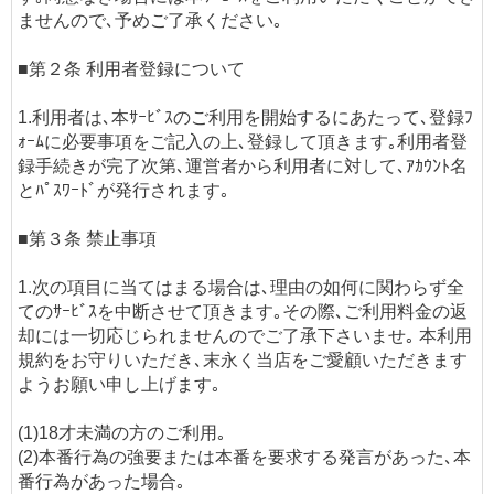
ませんので､予めご了承ください｡
■第２条 利用者登録について
1.利用者は､本ｻｰﾋﾞｽのご利用を開始するにあたって､登録ﾌ
ｫｰﾑに必要事項をご記入の上､登録して頂きます｡利用者登
録手続きが完了次第､運営者から利用者に対して､ｱｶｳﾝﾄ名
とﾊﾟｽﾜｰﾄﾞが発行されます｡
■第３条 禁止事項
1.次の項目に当てはまる場合は､理由の如何に関わらず全
てのｻｰﾋﾞｽを中断させて頂きます｡その際､ご利用料金の返
却には一切応じられませんのでご了承下さいませ｡ 本利用
規約をお守りいただき､末永く当店をご愛顧いただきます
ようお願い申し上げます｡
(1)18才未満の方のご利用｡
(2)本番行為の強要または本番を要求する発言があった､本
番行為があった場合｡